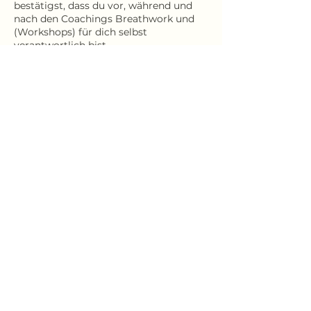
bestätigst, dass du vor, während und
nach den Coachings Breathwork und
(Workshops) für dich selbst
verantwortlich bist.
Mit der Anmeldung bestätigst du, dass
du dich geistig und körperlich gesund
fühlst und an den Coachings und
Breathwork (Workshops) teilnehmen
kannst. Solltest du dich in
therapeutischer oder medikamentöser
Behandlung befinden oder in der
Vergangenheit in therapeutischer
und/oder medikamentöser Behandlung
gewesen sein, weise ich ausdrücklich
darauf hin, nur nach vorheriger
Absprache mit deiner/m Therapeut/in
oder deiner/m Arzt/deiner Ärztin an
einem Coaching oder Breathwork
(Workshop) teilzunehmen.
Stornierungsbedingungen für
Breathwork Workshops vor Ort
Bis 14 Tage vor Veranstaltungsbeginn