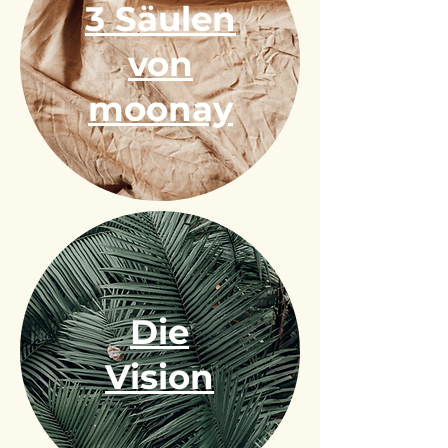
3 Säulen
von
moonay
Die
Vision