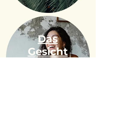
Das
Gesicht
hinter
moonay
let's connect!