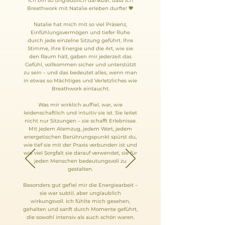
Ich bin so unglaublich dankbar, dass ich
Breathwork mit Natalie erleben durfte! 🧡
Natalie hat mich mit so viel Präsenz,
Einfühlungsvermögen und tiefer Ruhe
durch jede einzelne Sitzung geführt. Ihre
Stimme, ihre Energie und die Art, wie sie
den Raum hält, gaben mir jederzeit das
Gefühl, vollkommen sicher und unterstützt
zu sein – und das bedeutet alles, wenn man
in etwas so Mächtiges und Verletzliches wie
Breathwork eintaucht.
Was mir wirklich auffiel, war, wie
leidenschaftlich und intuitiv sie ist. Sie leitet
nicht nur Sitzungen – sie schafft Erlebnisse.
Mit jedem Atemzug, jedem Wort, jedem
energetischen Berührungspunkt spürst du,
wie tief sie mit der Praxis verbunden ist und
wie viel Sorgfalt sie darauf verwendet, sie für
jeden Menschen bedeutungsvoll zu
gestalten.
Besonders gut gefiel mir die Energiearbeit –
sie war subtil, aber unglaublich
wirkungsvoll. Ich fühlte mich gesehen,
gehalten und sanft durch Momente geführt,
die sowohl intensiv als auch schön waren.