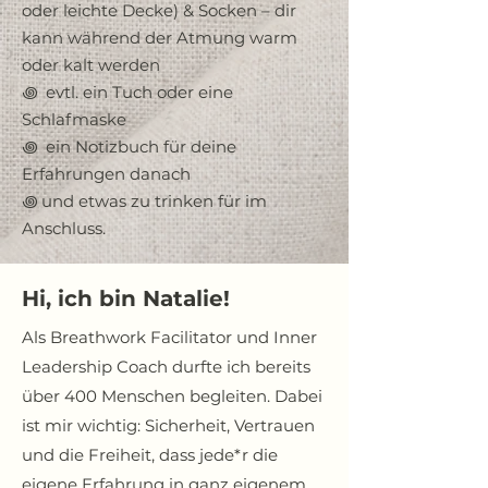
oder leichte Decke) & Socken – dir
kann während der Atmung warm
oder kalt werden
꩜ evtl. ein Tuch oder eine
Schlafmaske
꩜ ein Notizbuch für deine
Erfahrungen danach
꩜ und etwas zu trinken für im
Anschluss.
Hi, ich bin Natalie!
Als Breathwork Facilitator und Inner
Leadership Coach durfte ich bereits
über 400 Menschen begleiten. Dabei
ist mir wichtig: Sicherheit, Vertrauen
und die Freiheit, dass jede*r die
eigene Erfahrung in ganz eigenem