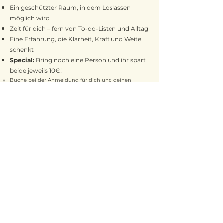
Ein geschützter Raum, in dem Loslassen
möglich wird
Zeit für dich – fern von To-do-Listen und Alltag
Eine Erfahrung, die Klarheit, Kraft und Weite
schenkt
Special:
Bring noch eine Person und ihr spart
beide jeweils 10€!
Buche bei der Anmeldung für dich und deinen
Buddy, also für 2 Personen, hinterlasse auch die E-
Mail-Adresse deines Buddys und gib beim Check-Out
den Rabattcode "FRIENDS" ein.
Bitte beachte:
Verwende den Rabattcode nur, wenn du mit einer
weiteren Person kommst.